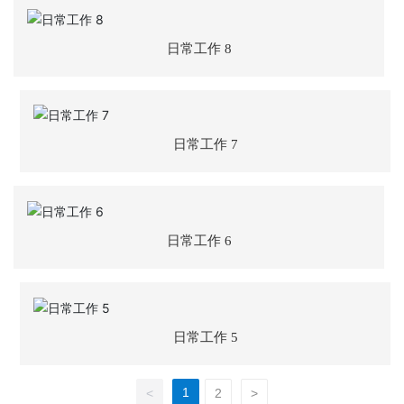
营
业
日常工作 8
务
项
目
案
日常工作 7
例
新
闻
日常工作 6
动
态
员
日常工作 5
工
天
地
1
<
2
>