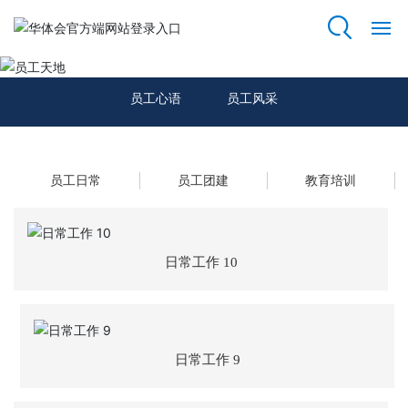
员工天地
网
站
员工心语
员工风采
首
页
员工日常
员工团建
教育培训
关
于
我
们
日常工作 10
资
质
荣
誉
日常工作 9
主